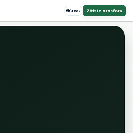
🌐
Zitiste prosfora
Greek