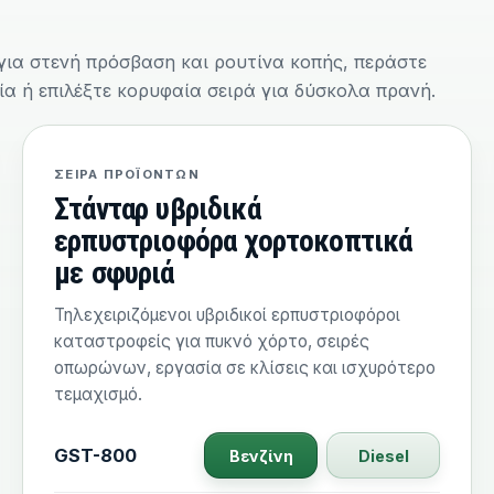
ια στενή πρόσβαση και ρουτίνα κοπής, περάστε
ία ή επιλέξτε κορυφαία σειρά για δύσκολα πρανή.
ΣΕΙΡΆ ΠΡΟΪΌΝΤΩΝ
Στάνταρ υβριδικά
ερπυστριοφόρα χορτοκοπτικά
με σφυριά
Τηλεχειριζόμενοι υβριδικοί ερπυστριοφόροι
καταστροφείς για πυκνό χόρτο, σειρές
οπωρώνων, εργασία σε κλίσεις και ισχυρότερο
τεμαχισμό.
GST-800
Βενζίνη
Diesel