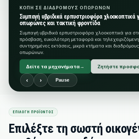
ΤΡΑΧΎ ΓΡΑΣΊΔΙ ΚΑΙ ΣΕΙΡΈΣ ΟΠΩΡΏΝΩΝ
Τυπικοί ερπυστριοφόροι καταστροφείς για πυκν
σειρές οπωρώνων και άκρα αγρών
Μεγαλύτερη ικανότητα τεμαχισμού για πυκνότερη βλ
οπωρώνες, πυκνό χόρτο και καθημερινές εργασίες όπ
τυπικό χλοοκοπτικό δεν επαρκεί.
Explore Standard Flail
Ζητήστε προσφ
‹
›
Pause
ΕΠΙΛΟΓΉ ΠΡΟΪΌΝΤΟΣ
Επιλέξτε τη σωστή οικογέ