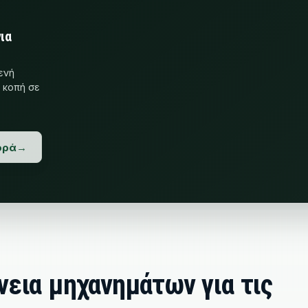
ό χόρτο,
άστηση σε
ου ένα
ορά
νεια μηχανημάτων για τις