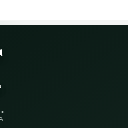
α
ι
και
α,