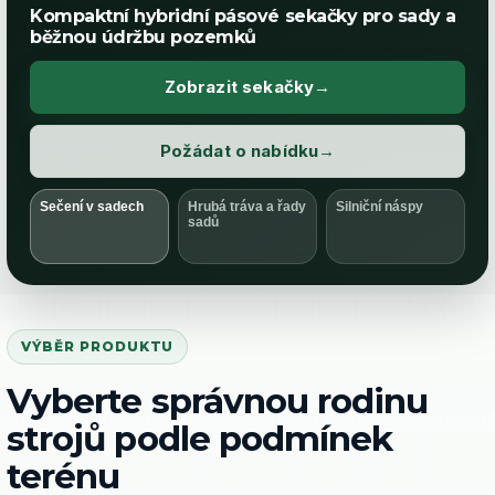
Standardní pásové mulčovače pro hrubou trávu,
řady sadů a okraje pozemků
Zobrazit standardní mulčovače
Požádat o nabídku
Sečení v sadech
Hrubá tráva a řady
Silniční náspy
sadů
VÝBĚR PRODUKTU
Vyberte správnou rodinu
strojů podle podmínek
terénu