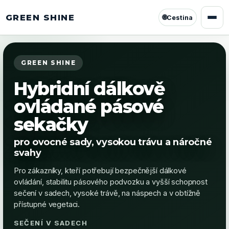
GREEN SHINE
🌐
Cestina
GREEN SHINE
Hybridní dálkově
ovládané pásové
sekačky
pro ovocné sady, vysokou trávu a náročné
svahy
Pro zákazníky, kteří potřebují bezpečnější dálkové
ovládání, stabilitu pásového podvozku a vyšší schopnost
sečení v sadech, vysoké trávě, na náspech a v obtížně
přístupné vegetaci.
HRUBÁ TRÁVA A ŘADY SADŮ