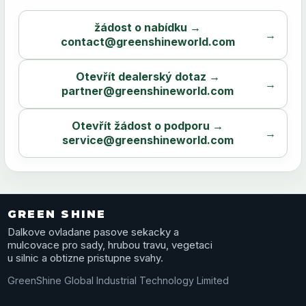
žádost o nabídku →
contact@greenshineworld.com
Otevřít dealerský dotaz →
partner@greenshineworld.com
Otevřít žádost o podporu →
service@greenshineworld.com
GREEN SHINE
Dalkove ovladane pasove sekacky a
mulcovace pro sady, hrubou travu, vegetaci
u silnic a obtizne pristupne svahy.
GreenShine Global Industrial Technology Limited